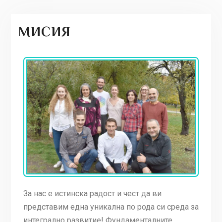
МИСИЯ
За нас е истинска радост и чест да ви
представим една уникална по рода си среда за
интегрално развитие! Фундаменталните