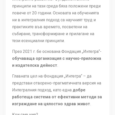
принципи на тази среда бяха положени преди
повече от 20 години. Основата на обученията
ни в интегралния подход са научният труд и
практиките във времето, посветени на
събиране, трансформиране и прилагане на
тези есенциални принципи.
През 2021 г. бе основана Фондация „Интегра“-
обучаваща организация с научно-приложна
и издателска дейност
.
Главната цел на Фондация „Интегра“ – да
представи отворено-прагматичната версия на
Интегралния подход, като една
добре
работеща система от ефективни методи за
изграждане на цялостно здрав живот
.
Кои сме ние?