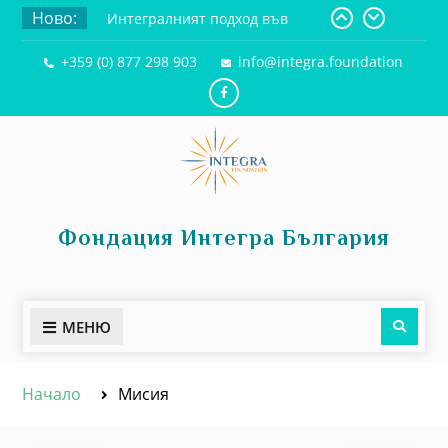
Ново:
Интегралният подход във
време на промени и
+359 (0) 877 298 903
info@integra.foundation
предизвикателства
Интегрален и контактен подход
– есенциални принципи и
схеми
Чарлс Пърс – гений,
изпреварил своето време
Фондация Интегра България
МЕНЮ
Начало
Мисия