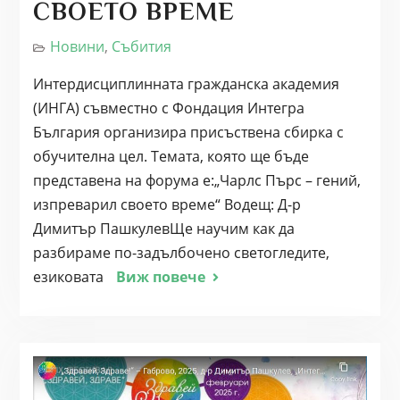
СВОЕТО ВРЕМЕ
Новини
,
Събития
Интердисциплинната гражданска академия
(ИНГА) съвместно с Фондация Интегра
България организира присъствена сбирка с
обучителна цел. Темата, която ще бъде
представена на форума е:„Чарлс Пърс – гений,
изпреварил своето време“ Водещ: Д-р
Димитър ПашкулевЩе научим как да
разбираме по-задълбочено светогледите,
езиковата
Виж повече