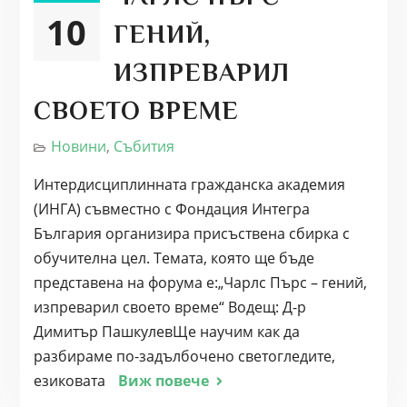
10
ГЕНИЙ,
ИЗПРЕВАРИЛ
СВОЕТО ВРЕМЕ
Новини
,
Събития
Интердисциплинната гражданска академия
(ИНГА) съвместно с Фондация Интегра
България организира присъствена сбирка с
обучителна цел. Темата, която ще бъде
представена на форума е:„Чарлс Пърс – гений,
изпреварил своето време“ Водещ: Д-р
Димитър ПашкулевЩе научим как да
разбираме по-задълбочено светогледите,
езиковата
Виж повече